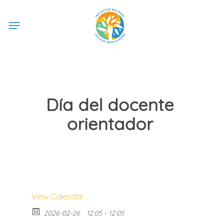
Skip
Menu
to
main
content
Día del docente
orientador
View Calendar
2026-02-26
12:05 - 12:05