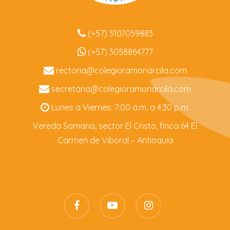
(+57) 3107059883
(+57) 3058864777
rectoria@colegioramonarcila.
com
secretaria@colegioramonarcila.
com
Lunes a Viernes: 7:00 a.m. a 4:30 p.m.
Vereda Samaria, sector El Cristo, finca 64 El
Carmen de Viboral – Antioquia
facebook
youtube
instagram