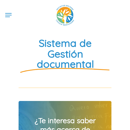
Skip
Menu
to
main
content
Sistema de
Gestión
documental
¿Te
interesa
saber
más
acerca
de