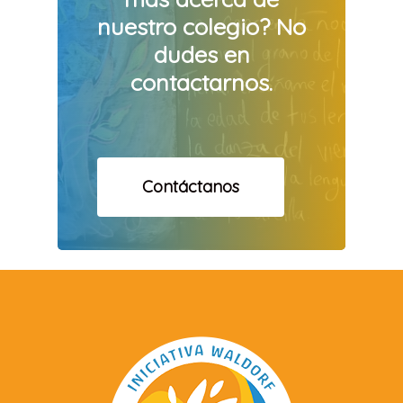
nuestro
colegio? No
dudes
en
contactarnos.
Contáctanos