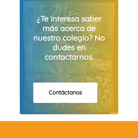
¿Te
interesa
saber
más
acerca
de
nuestro
colegio? No
dudes
en
contactarnos.
Contáctanos