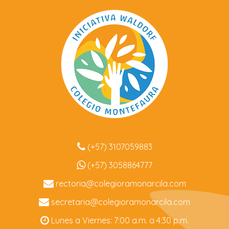
(+57) 3107059883
(+57) 3058864777
rectoria@colegioramonarcila.
com
secretaria@colegioramonarcila.
com
Lunes a Viernes: 7:00 a.m. a 4:30 p.m.