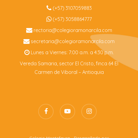
(+57) 3107059883
(+57) 3058864777
rectoria@colegioramonarcila.
com
secretaria@colegioramonarcila.
com
Lunes a Viernes: 7:00 a.m. a 4:30 p.m.
Vereda Samaria, sector El Cristo, finca 64 El
Carmen de Viboral – Antioquia
facebook
youtube
instagram